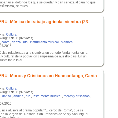
pañan el dolor de los que se quedan y dan certeza al camino que
así mismo, se mues...
: Música de trabajo agrícola: siembra (23-
oría:
Cultura
king:
2.9
/5.0 (82 votos)
,
canto
,
danza
,
rito
,
instrumento musical
,
siembra
/07/2015
úsica relacionada a la siembra, un período fundamental en la
y cultural de la población campesina de nuestro país. En un
eva tanto la al...
U: Moros y Cristianos en Huamantanga, Canta
oría:
Cultura
king:
2.9
/5.0 (97 votos)
,
danza
,
andina
,
rito
,
instrumento musical
,
moros y cristianos
,
/07/2015
úsica alusiva al drama popular "El cerco de Roma", que se
s de la Virgen del Rosario, San Francisco de Asís y San Miguel
9 de octubre,e...