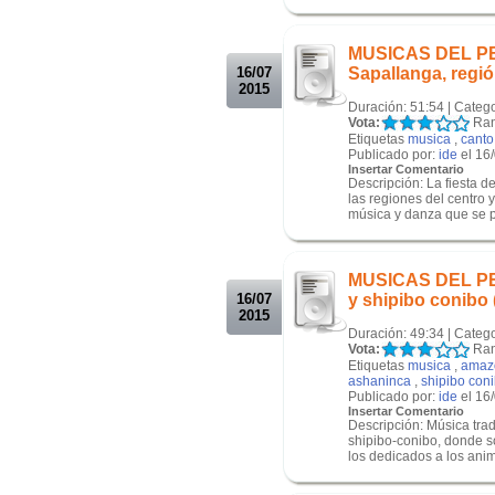
.
.
MUSICAS DEL PER
16/07
Sapallanga, regió
2015
Duración: 51:54 | Categ
Vota:
Ran
Etiquetas
musica
,
canto
Publicado por:
ide
el 16
Insertar Comentario
Descripción: La fiesta 
las regiones del centro y
música y danza que se pr
.
.
MUSICAS DEL PER
16/07
y shipibo conibo 
2015
Duración: 49:34 | Categ
Vota:
Ran
Etiquetas
musica
,
amaz
ashaninca
,
shipibo con
Publicado por:
ide
el 16
Insertar Comentario
Descripción: Música tra
shipibo-conibo, donde s
los dedicados a los anima
.
.