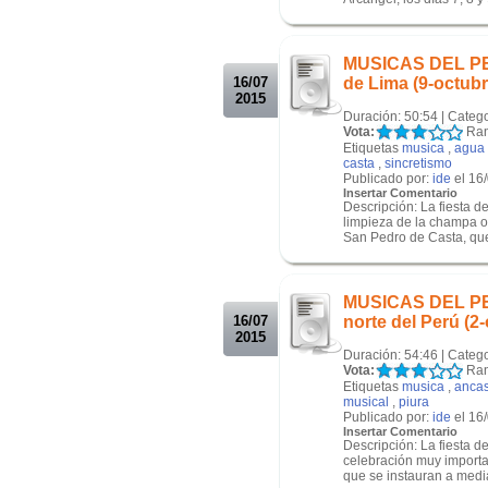
.
.
MUSICAS DEL PERU
16/07
de Lima (9-octub
2015
Duración: 50:54 | Categ
Vota:
Ran
Etiquetas
musica
,
agua
casta
,
sincretismo
Publicado por:
ide
el 16
Insertar Comentario
Descripción: La fiesta d
limpieza de la champa o 
San Pedro de Casta, que 
.
.
MUSICAS DEL PERU
16/07
norte del Perú (2
2015
Duración: 54:46 | Categ
Vota:
Ran
Etiquetas
musica
,
anca
musical
,
piura
Publicado por:
ide
el 16
Insertar Comentario
Descripción: La fiesta d
celebración muy importan
que se instauran a medi