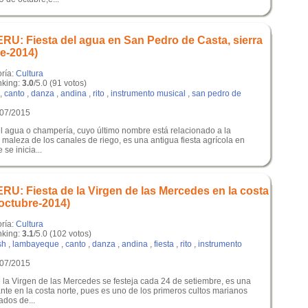
: Fiesta del agua en San Pedro de Casta, sierra
re-2014)
oría:
Cultura
king:
3.0
/5.0 (91 votos)
,
canto
,
danza
,
andina
,
rito
,
instrumento musical
,
san pedro de
/07/2015
el agua o champería, cuyo último nombre está relacionado a la
maleza de los canales de riego, es una antigua fiesta agrícola en
se inicia...
: Fiesta de la Virgen de las Mercedes en la costa
-octubre-2014)
oría:
Cultura
king:
3.1
/5.0 (102 votos)
sh
,
lambayeque
,
canto
,
danza
,
andina
,
fiesta
,
rito
,
instrumento
/07/2015
e la Virgen de las Mercedes se festeja cada 24 de setiembre, es una
te en la costa norte, pues es uno de los primeros cultos marianos
ados de...