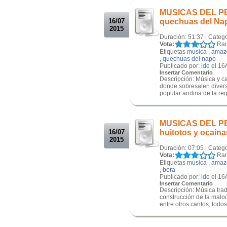
MUSICAS DEL PER
16/07
quechuas del Nap
2015
Duración: 51:37 | Categ
Vota:
Ran
Etiquetas
musica
,
amaz
,
quechuas del napo
Publicado por:
ide
el 16
Insertar Comentario
Descripción: Música y 
donde sobresalen divers
popular andina de la regi
.
.
MUSICAS DEL PER
16/07
huitotos y ocaina
2015
Duración: 07:05 | Categ
Vota:
Ran
Etiquetas
musica
,
amaz
,
bora
Publicado por:
ide
el 16
Insertar Comentario
Descripción: Música trad
construcción de la maloc
entre otros cantos; todos
.
.