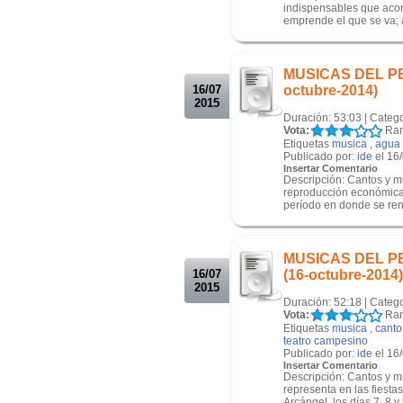
indispensables que acom
emprende el que se va; 
.
.
MUSICAS DEL PERU
16/07
octubre-2014)
2015
Duración: 53:03 | Categ
Vota:
Ran
Etiquetas
musica
,
agua
Publicado por:
ide
el 16
Insertar Comentario
Descripción: Cantos y m
reproducción económica 
período en donde se renu
.
.
MUSICAS DEL PER
16/07
(16-octubre-2014)
2015
Duración: 52:18 | Categ
Vota:
Ran
Etiquetas
musica
,
canto
teatro campesino
Publicado por:
ide
el 16
Insertar Comentario
Descripción: Cantos y m
representa en las fiesta
Arcángel, los días 7, 8 y 