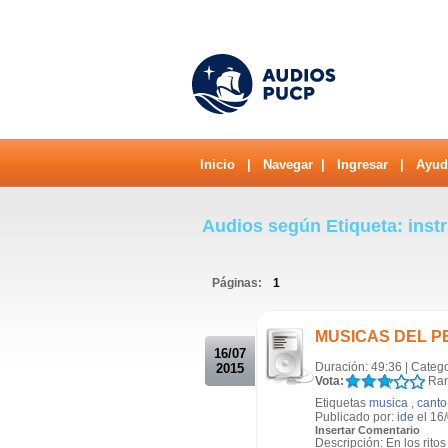
Inicio
|
Navegar
|
Ingresar
|
Ayud
Audios según Etiqueta: ins
Páginas:
1
.
MUSICAS DEL PERU
16/07
Duración: 49:36 | Categ
2015
Vota:
Ran
Etiquetas
musica
,
canto
Publicado por:
ide
el 16
Insertar Comentario
Descripción: En los rito