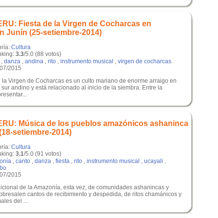
U: Fiesta de la Virgen de Cocharcas en
n Junín (25-setiembre-2014)
oría:
Cultura
king:
3.3
/5.0 (88 votos)
,
danza
,
andina
,
rito
,
instrumento musical
,
virgen de cocharcas
/07/2015
de la Virgen de Cocharcas es un culto mariano de enorme arraigo en
 sur andino y está relacionado al inicio de la siembra. Entre la
esentar...
U: Música de los pueblos amazónicos ashaninca
(18-setiembre-2014)
oría:
Cultura
king:
3.1
/5.0 (91 votos)
onía
,
canto
,
danza
,
fiesta
,
rito
,
instrumento musical
,
ucayali
,
ibo
/07/2015
dicional de la Amazonía, esta vez, de comunidades ashanincas y
obresalen cantos de recibimiento y despedida, de ritos chamánicos y
les del ...