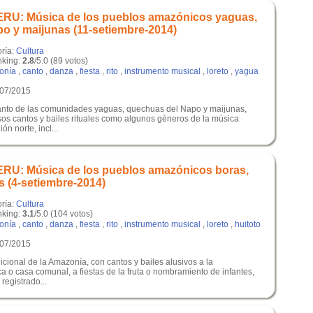
U: Música de los pueblos amazónicos yaguas,
o y maijunas (11-setiembre-2014)
oría:
Cultura
king:
2.8
/5.0 (89 votos)
onía
,
canto
,
danza
,
fiesta
,
rito
,
instrumento musical
,
loreto
,
yagua
/07/2015
canto de las comunidades yaguas, quechuas del Napo y maijunas,
os cantos y bailes rituales como algunos géneros de la música
ón norte, incl...
U: Música de los pueblos amazónicos boras,
s (4-setiembre-2014)
oría:
Cultura
king:
3.1
/5.0 (104 votos)
onía
,
canto
,
danza
,
fiesta
,
rito
,
instrumento musical
,
loreto
,
huitoto
/07/2015
icional de la Amazonía, con cantos y bailes alusivos a la
a o casa comunal, a fiestas de la fruta o nombramiento de infantes,
 registrado...