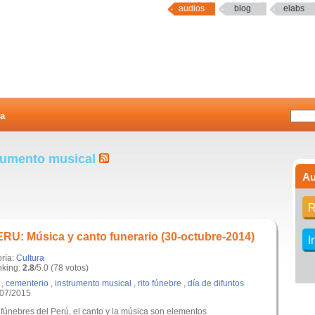
audios
blog
elabs
a
trumento musical
Au
R
: Música y canto funerario (30-octubre-2014)
I
oría:
Cultura
king:
2.8
/5.0 (78 votos)
,
cementerio
,
instrumento musical
,
rito fúnebre
,
día de difuntos
/07/2015
s fúnebres del Perú, el canto y la música son elementos