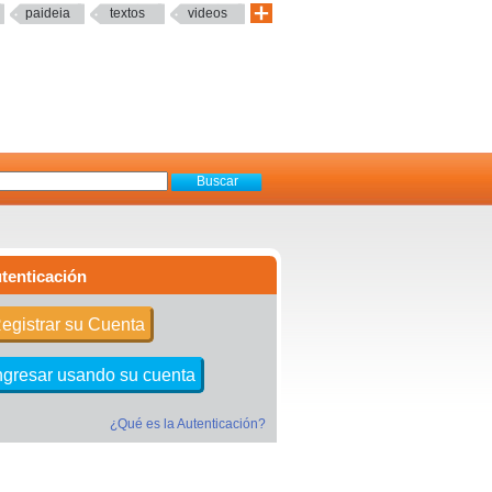
paideia
textos
videos
tenticación
egistrar su Cuenta
ngresar usando su cuenta
¿Qué es la Autenticación?