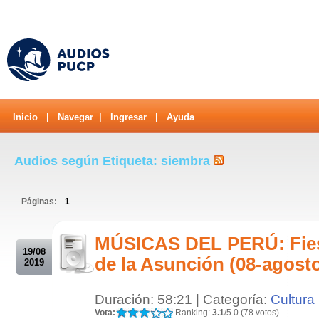
Inicio
|
Navegar
|
Ingresar
|
Ayuda
Audios según Etiqueta: siembra
Páginas:
1
.
MÚSICAS DEL PERÚ: Fiest
19/08
de la Asunción (08-agost
2019
Duración: 58:21 | Categoría:
Cultura
Vota:
Ranking:
3.1
/5.0 (78 votos)