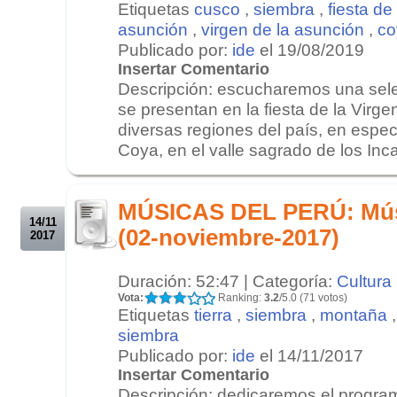
Etiquetas
cusco
,
siembra
,
fiesta de
asunción
,
virgen de la asunción
,
co
Publicado por:
ide
el 19/08/2019
Insertar Comentario
Descripción: escucharemos una sel
se presentan en la fiesta de la Virge
diversas regiones del país, en especia
Coya, en el valle sagrado de los Incas
.
.
MÚSICAS DEL PERÚ: Mús
14/11
(02-noviembre-2017)
2017
Duración: 52:47 | Categoría:
Cultura
Vota:
Ranking:
3.2
/5.0 (71 votos)
Etiquetas
tierra
,
siembra
,
montaña
siembra
Publicado por:
ide
el 14/11/2017
Insertar Comentario
Descripción: dedicaremos el program