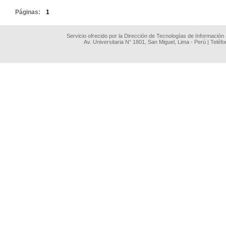
Páginas:
1
Servicio ofrecido por la Dirección de Tecnologías de Información
Av. Universitaria N° 1801, San Miguel, Lima - Perú | Teléf