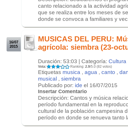
canto relacionado a la actividad agrí
que se realiza entre los meses de s
donde se convoca a familiares y veci
.
.
MUSICAS DEL PERU: Músi
16/07
agrícola: siembra (23-oct
2015
Duración: 53:03 | Categoría:
Cultura
Vota:
Ranking:
2.9
/5.0 (82 votos)
Etiquetas
musica
,
agua
,
canto
,
da
musical
,
siembra
Publicado por:
ide
el 16/07/2015
Insertar Comentario
Descripción: Cantos y música relaci
período fundamental en la reproduc
cultural de la población campesina d
período en donde se renueva tanto la
.