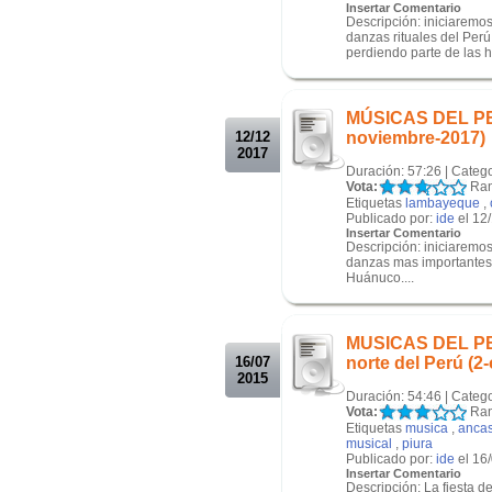
Insertar Comentario
Descripción: iniciaremos
danzas rituales del Per
perdiendo parte de las hi
.
.
MÚSICAS DEL PERÚ
12/12
noviembre-2017)
2017
Duración: 57:26 | Categ
Vota:
Ran
Etiquetas
lambayeque
,
Publicado por:
ide
el 12
Insertar Comentario
Descripción: iniciaremos
danzas mas importantes
Huánuco....
.
.
MUSICAS DEL PERU
16/07
norte del Perú (2
2015
Duración: 54:46 | Categ
Vota:
Ran
Etiquetas
musica
,
anca
musical
,
piura
Publicado por:
ide
el 16
Insertar Comentario
Descripción: La fiesta d