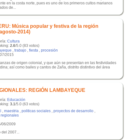
te en la costa norte, pues es uno de los primeros cultos marianos
ados de...
: Música popular y festiva de la región
agosto-2014)
oría:
Cultura
king:
2.6
/5.0 (83 votos)
ayeque
,
trabajo
,
fiesta
,
procesión
/07/2015
anzas de origen colonial, y que aún se presentan en las festividades
ina; así como bailes y cantos de Zaña, distrito distintivo del área
GIONALES: REGIÓN LAMBAYEQUE
oría:
Educación
king:
3.1
/5.0 (63 votos)
l
,
maestria
,
politicas sociales
,
proyectos de desarrollo
,
 regionales
5/06/2009
 del 2007...