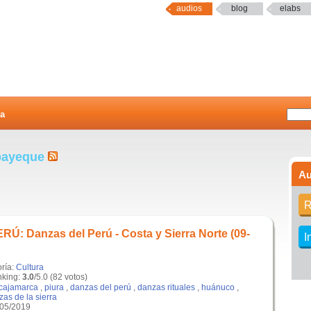
audios
blog
elabs
a
mbayeque
Au
R
: Danzas del Perú - Costa y Sierra Norte (09-
I
oría:
Cultura
king:
3.0
/5.0 (82 votos)
cajamarca
,
piura
,
danzas del perú
,
danzas rituales
,
huánuco
,
as de la sierra
/05/2019