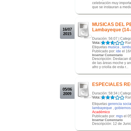
celebración muy importan
que se instauran a medi
.
.
MUSICAS DEL PERU
16/07
Lambayeque (14-
2015
Duración: 56:07 | Categ
Vota:
Ran
Etiquetas
musica
,
lamb
Publicado por:
ide
el 16
Insertar Comentario
Descripción: Destacan d
de las áreas moche y and
afro y criolla de esta r...
.
.
ESPECIALES RE
05/06
Duración: 58:34 | Categ
2009
Vota:
Ran
Etiquetas
gerencia socia
lambayeque
,
gobiernos
Académico
Publicado por:
mgs
el 0
Insertar Comentario
Descripción: 12 de Junio
.