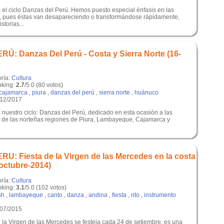
 el ciclo Danzas del Perú. Hemos puesto especial énfasis en las
ú, pues éstas van desapareciendo o transformándose rápidamente,
storias...
: Danzas Del Perú - Costa y Sierra Norte (16-
oría:
Cultura
king:
2.7
/5.0 (80 votos)
cajamarca
,
piura
,
danzas del perú
,
sierra norte
,
huánuco
/12/2017
 nuestro ciclo: Danzas del Perú, dedicado en esta ocasión a las
 de las norteñas regiones de Piura, Lambayeque, Cajamarca y
: Fiesta de la Virgen de las Mercedes en la costa
-octubre-2014)
oría:
Cultura
king:
3.1
/5.0 (102 votos)
sh
,
lambayeque
,
canto
,
danza
,
andina
,
fiesta
,
rito
,
instrumento
/07/2015
e la Virgen de las Mercedes se festeja cada 24 de setiembre, es una