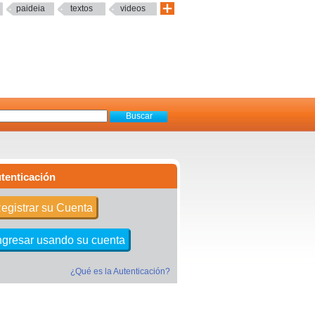
paideia
textos
videos
tenticación
egistrar su Cuenta
ngresar usando su cuenta
¿Qué es la Autenticación?