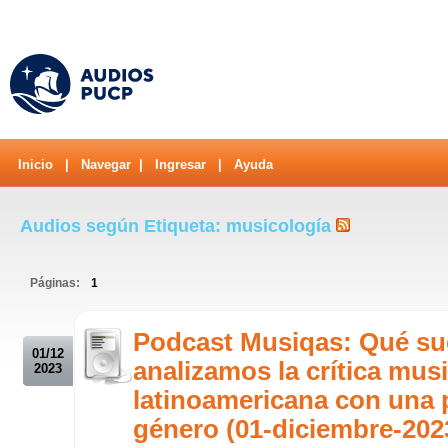
Inicio
|
Navegar
|
Ingresar
|
Ayuda
Audios según Etiqueta: musicología
Páginas:
1
.
Podcast Musiqas: Qué s
01/12
analizamos la crítica musi
2023
latinoamericana con una 
género (01-diciembre-202