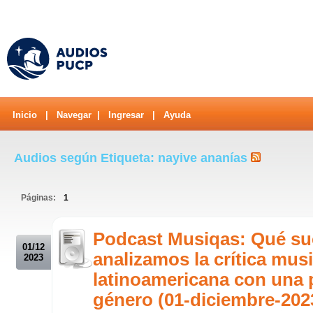
Inicio
|
Navegar
|
Ingresar
|
Ayuda
Audios según Etiqueta: nayive ananías
Páginas:
1
.
Podcast Musiqas: Qué s
01/12
analizamos la crítica musi
2023
latinoamericana con una 
género (01-diciembre-202