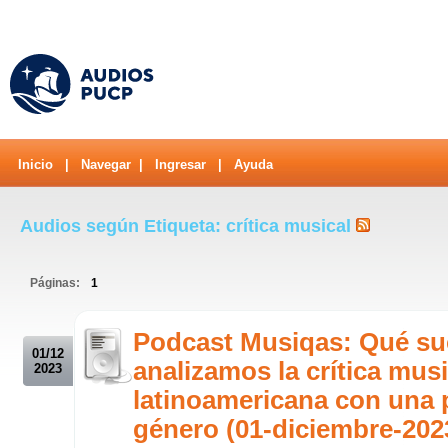
Inicio
|
Navegar
|
Ingresar
|
Ayuda
Audios según Etiqueta: crítica musical
Páginas:
1
.
Podcast Musiqas: Qué s
01/12
analizamos la crítica musi
2023
latinoamericana con una 
género (01-diciembre-202