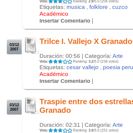
Vota:
Ranking:
2.9
/5.0 (206 votos)
Etiquetas:
musica
,
folklore
,
cuzco
Académico
|
Insertar Comentario
.
.
Trilce I. Vallejo X Granad
03/12
2007
Duración: 00:56 | Categoría:
Arte
Vota:
Ranking:
3.2
/5.0 (236 votos)
Etiquetas:
cesar vallejo
,
poesia per
Académico
|
Insertar Comentario
.
.
Traspie entre dos estrellas
03/12
Granado
2007
Duración: 02:31 | Categoría:
Arte
Vota:
Ranking:
3.0
/5.0 (251 votos)