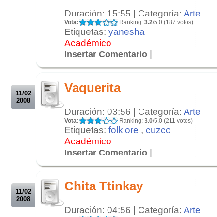
Duración: 15:55 | Categoría:
Arte
Vota:
Ranking:
3.2
/5.0 (187 votos)
Etiquetas:
yanesha
Académico
|
Insertar Comentario
.
.
Vaquerita
11/02
2008
Duración: 03:56 | Categoría:
Arte
Vota:
Ranking:
3.0
/5.0 (211 votos)
Etiquetas:
folklore
,
cuzco
Académico
|
Insertar Comentario
.
.
Chita Ttinkay
11/02
2008
Duración: 04:56 | Categoría:
Arte