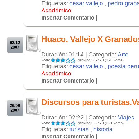
Etiquetas:
cesar vallejo
,
pedro gran
Académico
|
Insertar Comentario
.
.
Huaco. Vallejo X Granado
02/12
2007
Duración: 01:14 | Categoría:
Arte
Vota:
Ranking:
3.2
/5.0 (228 votos)
Etiquetas:
cesar vallejo
,
poesia per
Académico
|
Insertar Comentario
.
.
Discursos para turistas.V
26/09
2007
Duración: 02:22 | Categoría:
Viajes
Vota:
Ranking:
3.2
/5.0 (221 votos)
Etiquetas:
turistas
,
historia
|
Insertar Comentario