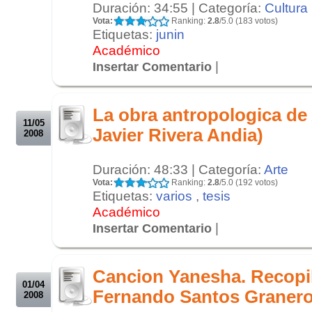
Duración: 34:55 | Categoría:
Cultura
Vota:
Ranking:
2.8
/5.0 (183 votos)
Etiquetas:
junin
Académico
|
Insertar Comentario
.
.
La obra antropologica de
11/05
Javier Rivera Andia)
2008
Duración: 48:33 | Categoría:
Arte
Vota:
Ranking:
2.8
/5.0 (192 votos)
Etiquetas:
varios
,
tesis
Académico
|
Insertar Comentario
.
.
Cancion Yanesha. Recopi
01/04
Fernando Santos Graner
2008