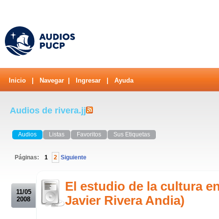
Inicio
|
Navegar
|
Ingresar
|
Ayuda
Audios de rivera.jj
Audios
Listas
Favoritos
Sus Etiquetas
Páginas:
1
2
Siguiente
.
El estudio de la cultura e
11/05
Javier Rivera Andia)
2008