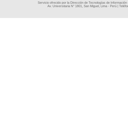
Servicio ofrecido por la Dirección de Tecnologías de Información
Av. Universitaria N° 1801, San Miguel, Lima - Perú | Teléf