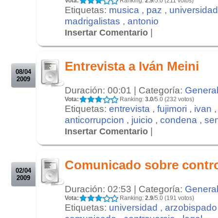
Vota:
Ranking:
2.9
/5.0 (211 votos)
Etiquetas:
musica
,
paz
,
universidad
madrigalistas
,
antonio
|
Insertar Comentario
.
.
Entrevista a Iván Meini
08/04
2009
Duración: 00:01 | Categoría:
Genera
Vota:
Ranking:
3.0
/5.0 (232 votos)
Etiquetas:
entrevista
,
fujimori
,
ivan
anticorrupcion
,
juicio
,
condena
,
sen
|
Insertar Comentario
.
.
Comunicado sobre contro
02/04
2009
Duración: 02:53 | Categoría:
Genera
Vota:
Ranking:
2.9
/5.0 (191 votos)
Etiquetas:
universidad
,
arzobispado