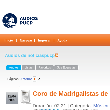
Inicio
|
Navegar
|
Ingresar
|
Ayuda
Audios de noticiaspucp
Audios
Listas
Favoritos
Sus Etiquetas
Páginas:
Anterior
1
2
.
Coro de Madrigalistas de
29/04
2009
Duración: 02:31 | Categoría:
Música