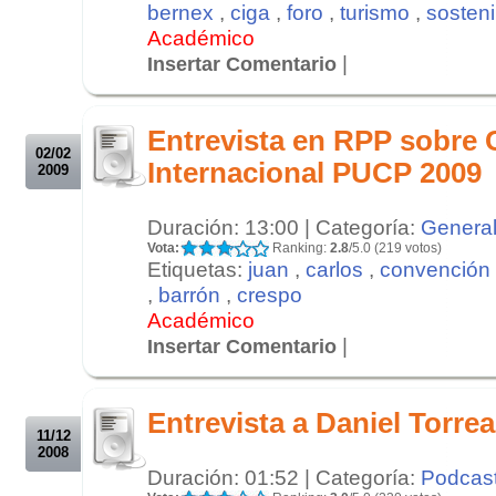
bernex
,
ciga
,
foro
,
turismo
,
sosteni
Académico
|
Insertar Comentario
.
.
Entrevista en RPP sobre
02/02
Internacional PUCP 2009
2009
Duración: 13:00 | Categoría:
Genera
Vota:
Ranking:
2.8
/5.0 (219 votos)
Etiquetas:
juan
,
carlos
,
convención
,
barrón
,
crespo
Académico
|
Insertar Comentario
.
.
Entrevista a Daniel Torrea
11/12
2008
Duración: 01:52 | Categoría:
Podcas