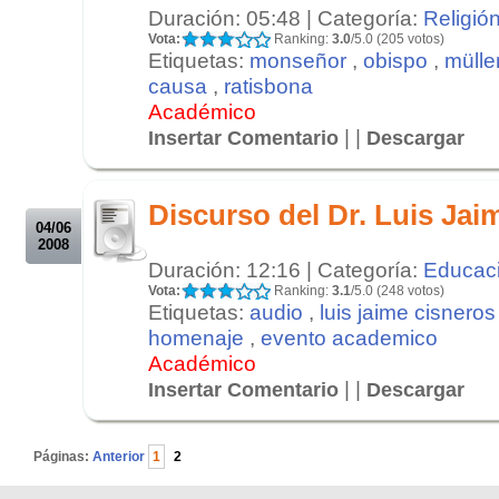
Duración: 05:48 | Categoría:
Religió
Vota:
Ranking:
3.0
/5.0 (205 votos)
Etiquetas:
monseñor
,
obispo
,
mülle
causa
,
ratisbona
Académico
| |
Insertar Comentario
Descargar
.
.
Discurso del Dr. Luis Jai
04/06
2008
Duración: 12:16 | Categoría:
Educac
Vota:
Ranking:
3.1
/5.0 (248 votos)
Etiquetas:
audio
,
luis jaime cisneros
homenaje
,
evento academico
Académico
| |
Insertar Comentario
Descargar
.
Páginas:
Anterior
1
2