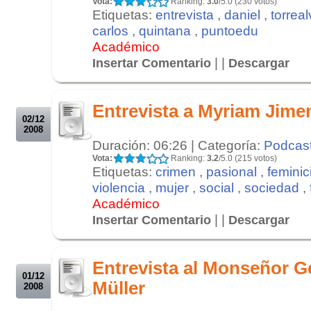
Vota:
Ranking:
3.0
/5.0 (230 votos)
Etiquetas:
entrevista
,
daniel
,
torrea
carlos
,
quintana
,
puntoedu
Académico
| |
Insertar Comentario
Descargar
.
.
Entrevista a Myriam Jime
02/12
2008
Duración: 06:26 | Categoría:
Podcas
Vota:
Ranking:
3.2
/5.0 (215 votos)
Etiquetas:
crimen
,
pasional
,
feminic
violencia
,
mujer
,
social
,
sociedad
,
Académico
| |
Insertar Comentario
Descargar
.
.
Entrevista al Monseñor 
01/12
Müller
2008