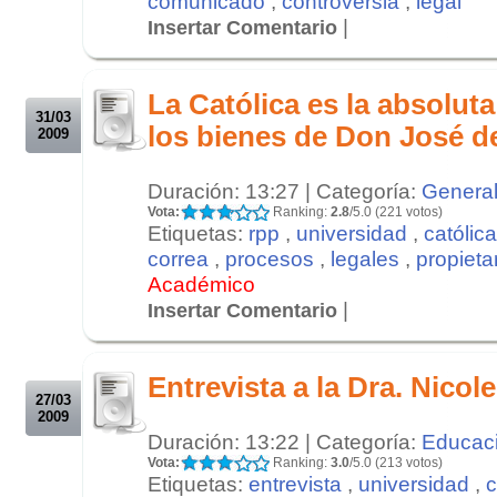
comunicado
,
controversia
,
legal
|
Insertar Comentario
.
.
La Católica es la absoluta
31/03
los bienes de Don José d
2009
Duración: 13:27 | Categoría:
Genera
Vota:
Ranking:
2.8
/5.0 (221 votos)
Etiquetas:
rpp
,
universidad
,
católica
correa
,
procesos
,
legales
,
propieta
Académico
|
Insertar Comentario
.
.
Entrevista a la Dra. Nicol
27/03
2009
Duración: 13:22 | Categoría:
Educac
Vota:
Ranking:
3.0
/5.0 (213 votos)
Etiquetas:
entrevista
,
universidad
,
c