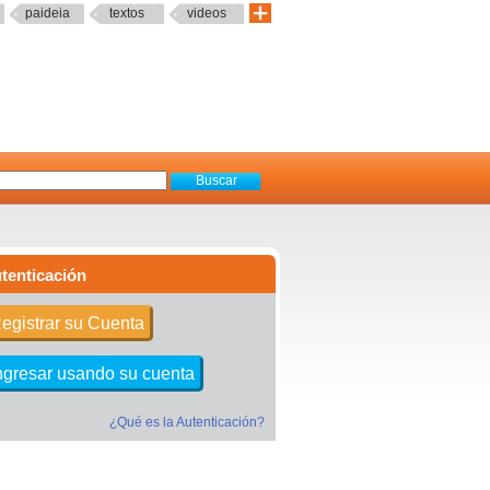
paideia
textos
videos
tenticación
egistrar su Cuenta
ngresar usando su cuenta
¿Qué es la Autenticación?