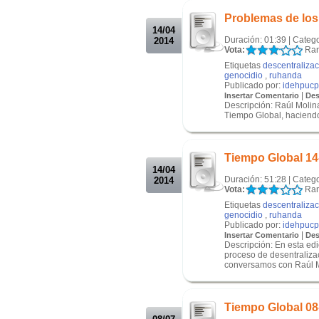
Problemas de los
14/04
Duración: 01:39 | Categ
2014
Vota:
Ran
Etiquetas
descentraliza
genocidio
,
ruhanda
Publicado por:
idehpucp
|
Insertar Comentario
Des
Descripción: Raúl Molina
Tiempo Global, haciendo
.
.
Tiempo Global 14
14/04
Duración: 51:28 | Categ
2014
Vota:
Ran
Etiquetas
descentraliza
genocidio
,
ruhanda
Publicado por:
idehpucp
|
Insertar Comentario
Des
Descripción: En esta ed
proceso de desentraliza
conversamos con Raúl Mo
.
.
Tiempo Global 08