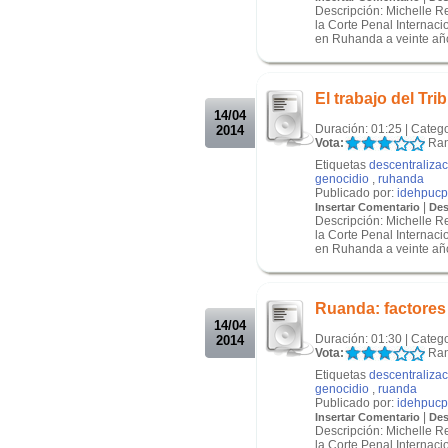
Descripción: Michelle R
la Corte Penal Internac
en Ruhanda a veinte año
.
.
El trabajo del Tr
14/04
Duración: 01:25 | Categ
2014
Vota:
Ran
Etiquetas
descentraliza
genocidio
,
ruhanda
Publicado por:
idehpucp
|
Insertar Comentario
Des
Descripción: Michelle R
la Corte Penal Internac
en Ruhanda a veinte año
.
.
Ruanda: factores 
14/04
Duración: 01:30 | Categ
2014
Vota:
Ran
Etiquetas
descentraliza
genocidio
,
ruanda
Publicado por:
idehpucp
|
Insertar Comentario
Des
Descripción: Michelle R
la Corte Penal Internac