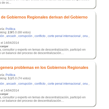
 de oc...
 de Gobiernos Regionales derivan del Gobierno
oría:
Política
king:
2.9
/5.0 (68 votos)
ción
,
ancash
,
corrupción
,
conflicto
,
corte penal internacional
,
onu
,
el 14/04/2014
cargar
, consultor y experto en temas de descentralización, participó en
 un balance del proceso de descentralización....
l genera problemas en los Gobiernos Regionales
oría:
Política
king:
3.1
/5.0 (74 votos)
ción
,
ancash
,
corrupción
,
conflicto
,
corte penal internacional
,
onu
,
el 14/04/2014
cargar
, consultor y experto en temas de descentralización, participó en
 un balance del proceso de descentralización....