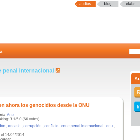
audios
blog
elabs
a
e penal internacional
Au
R
n ahora los genocidios desde la ONU
I
ría:
Arte
king:
3.1
/5.0 (66 votos)
ción
,
ancash
,
corrupción
,
conflicto
,
corte penal internacional
,
onu
,
el 14/04/2014
cargar