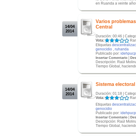
en Ruanda a veinte años
.
.
Varios problemas
14/04
Central
2014
Duración: 00:46 | Categ
Vota:
Ran
Etiquetas
descentraliza
genocidio
,
ruhanda
Publicado por:
idehpucp
|
Insertar Comentario
Des
Descripción: Raúl Molina
Tiempo Global, haciendo
.
.
Sistema electora
14/04
Duración: 01:18 | Categ
2014
Vota:
Ran
Etiquetas
descentraliza
genocidio
Publicado por:
idehpucp
|
Insertar Comentario
Des
Descripción: Raúl Molina
Tiempo Global, haciendo
.
.