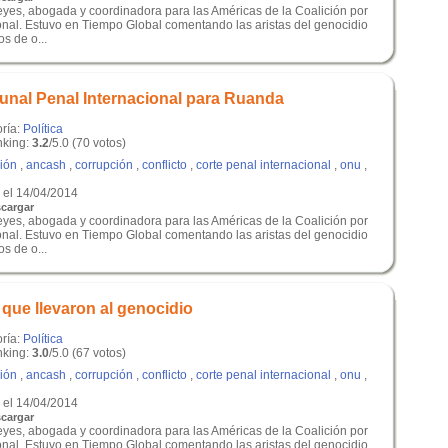
eyes, abogada y coordinadora para las Américas de la Coalición por
ional. Estuvo en Tiempo Global comentando las aristas del genocidio
s de o...
ibunal Penal Internacional para Ruanda
oría:
Política
king:
3.2
/5.0 (70 votos)
ción
,
ancash
,
corrupción
,
conflicto
,
corte penal internacional
,
onu
,
el 14/04/2014
cargar
eyes, abogada y coordinadora para las Américas de la Coalición por
ional. Estuvo en Tiempo Global comentando las aristas del genocidio
s de o...
que llevaron al genocidio
oría:
Política
king:
3.0
/5.0 (67 votos)
ción
,
ancash
,
corrupción
,
conflicto
,
corte penal internacional
,
onu
,
el 14/04/2014
cargar
eyes, abogada y coordinadora para las Américas de la Coalición por
ional. Estuvo en Tiempo Global comentando las aristas del genocidio