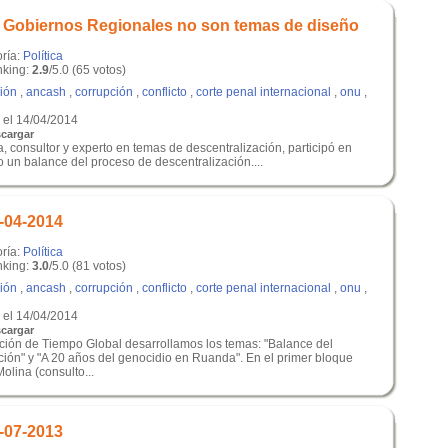
 Gobiernos Regionales no son temas de diseño
oría:
Política
king:
2.9
/5.0 (65 votos)
ción
,
ancash
,
corrupción
,
conflicto
,
corte penal internacional
,
onu
,
el 14/04/2014
cargar
, consultor y experto en temas de descentralización, participó en
 un balance del proceso de descentralización....
-04-2014
oría:
Política
king:
3.0
/5.0 (81 votos)
ción
,
ancash
,
corrupción
,
conflicto
,
corte penal internacional
,
onu
,
el 14/04/2014
cargar
ición de Tiempo Global desarrollamos los temas: "Balance del
ción" y "A 20 años del genocidio en Ruanda". En el primer bloque
lina (consulto...
-07-2013