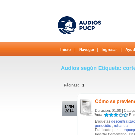
Inicio
|
Navegar
|
Ingresar
|
Ayud
Audios según Etiqueta: cort
Páginas:
1
.
Cómo se previene
14/04
Duración: 01:00 | Catego
2014
Vota:
Ran
Etiquetas
descentraliza
genocidio
,
ruhanda
Publicado por:
idehpucp
|
Insertar Comentario
Des