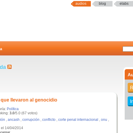
audios
blog
elabs
a
nda
Au
R
que llevaron al genocidio
I
oría:
Política
king:
3.0
/5.0 (67 votos)
ción
,
ancash
,
corrupción
,
conflicto
,
corte penal internacional
,
onu
,
el 14/04/2014
cargar