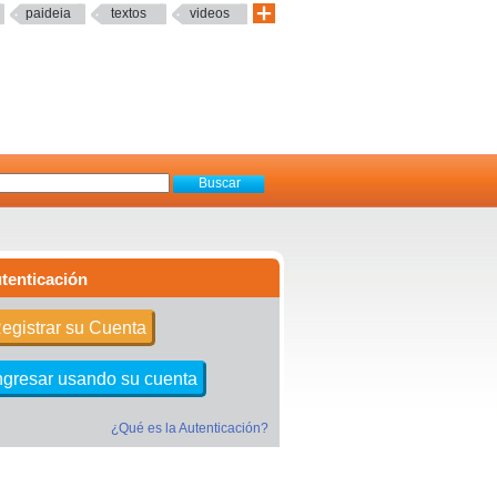
paideia
textos
videos
tenticación
egistrar su Cuenta
ngresar usando su cuenta
¿Qué es la Autenticación?