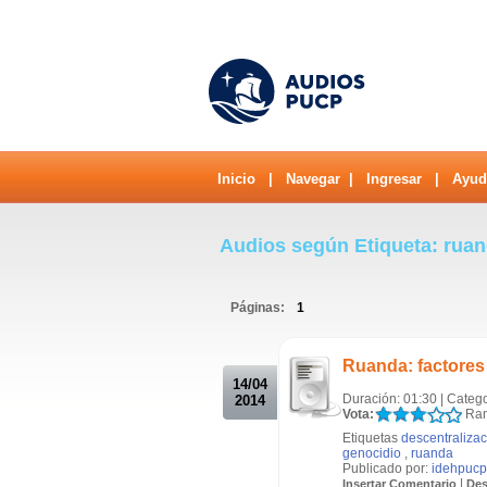
Inicio
|
Navegar
|
Ingresar
|
Ayud
Audios según Etiqueta: rua
Páginas:
1
.
Ruanda: factores 
14/04
Duración: 01:30 | Categ
2014
Vota:
Ran
Etiquetas
descentraliza
genocidio
,
ruanda
Publicado por:
idehpucp
|
Insertar Comentario
Des