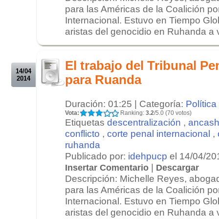
para las Américas de la Coalición po
Internacional. Estuvo en Tiempo Gl
aristas del genocidio en Ruhanda a v
.
.
El trabajo del Tribunal Pe
14/04
para Ruanda
2014
Duración: 01:25 | Categoría:
Política
Vota:
Ranking:
3.2
/5.0 (70 votos)
Etiquetas
descentralización
,
ancas
conflicto
,
corte penal internacional
,
ruhanda
Publicado por:
idehpucp
el 14/04/20
|
Insertar Comentario
Descargar
Descripción: Michelle Reyes, aboga
para las Américas de la Coalición po
Internacional. Estuvo en Tiempo Gl
aristas del genocidio en Ruhanda a v