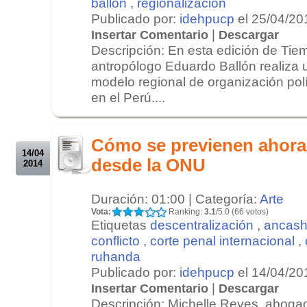
ballón
,
regionalización
Publicado por:
idehpucp
el 25/04/20
|
Insertar Comentario
Descargar
Descripción: En esta edición de Tiem
antropólogo Eduardo Ballón realiza 
modelo regional de organización polí
en el Perú....
.
.
Cómo se previenen ahora
14/04
desde la ONU
2014
Duración: 01:00 | Categoría:
Arte
Vota:
Ranking:
3.1
/5.0 (66 votos)
Etiquetas
descentralización
,
ancas
conflicto
,
corte penal internacional
,
ruhanda
Publicado por:
idehpucp
el 14/04/20
|
Insertar Comentario
Descargar
Descripción: Michelle Reyes, aboga