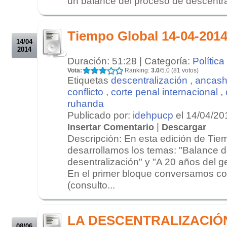
un balance del proceso de descentral
.
.
Tiempo Global 14-04-201
14/04
2014
Duración: 51:28 | Categoría:
Política
Vota:
Ranking:
3.0
/5.0 (81 votos)
Etiquetas
descentralización
,
ancas
conflicto
,
corte penal internacional
,
ruhanda
Publicado por:
idehpucp
el 14/04/20
|
Insertar Comentario
Descargar
Descripción: En esta edición de Tie
desarrollamos los temas: "Balance d
desentralización" y "A 20 años del 
En el primer bloque conversamos co
(consulto...
.
.
LA DESCENTRALIZACIÓ
08/06