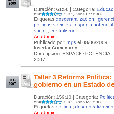
2009
Duración: 61:56 | Categoría:
Educac
Vota:
Ranking:
3.0
/5.0 (155 votos)
Etiquetas
descentralización
,
gerenci
politicas sociales
,
espacio potencial
social
,
centralismo
Académico
Publicado por:
mgs
el 08/06/2009
Insertar Comentario
Descripción: ESPACIO POTENCIAL 
2007...
.
.
Taller 3 Reforma Política:
10/12
gobierno en un Estado de
2007
Duración: 159:13 | Categoría:
Polític
Vota:
Ranking:
3.0
/5.0 (208 votos)
Etiquetas
política
,
descentralización
Académico