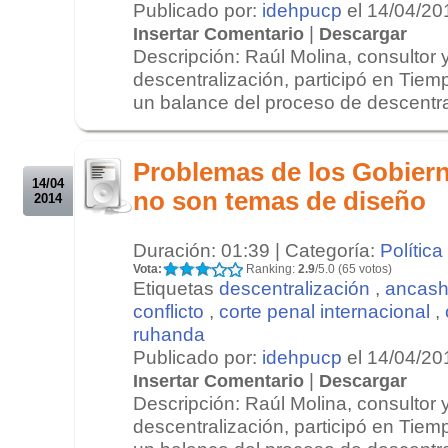
Publicado por:
idehpucp
el 14/04/20
|
Insertar Comentario
Descargar
Descripción: Raúl Molina, consultor
descentralización, participó en Tiem
un balance del proceso de descentral
.
.
Problemas de los Gobier
14/04
no son temas de diseño
2014
Duración: 01:39 | Categoría:
Política
Vota:
Ranking:
2.9
/5.0 (65 votos)
Etiquetas
descentralización
,
ancas
conflicto
,
corte penal internacional
,
ruhanda
Publicado por:
idehpucp
el 14/04/20
|
Insertar Comentario
Descargar
Descripción: Raúl Molina, consultor
descentralización, participó en Tiem