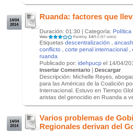
.
.
Ruanda: factores que llev
14/04
2014
Duración: 01:30 | Categoría:
Política
Vota:
Ranking:
3.0
/5.0 (67 votos)
Etiquetas
descentralización
,
ancas
conflicto
,
corte penal internacional
,
ruanda
Publicado por:
idehpucp
el 14/04/20
|
Insertar Comentario
Descargar
Descripción: Michelle Reyes, aboga
para las Américas de la Coalición po
Internacional. Estuvo en Tiempo Gl
aristas del genocidio en Ruanda a ve
.
.
Varios problemas de Gob
14/04
Regionales derivan del G
2014