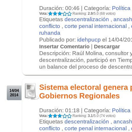
Duración: 00:46 | Categoría:
Política
Vota:
Ranking:
2.9
/5.0 (68 votos)
Etiquetas
descentralización
,
ancas
conflicto
,
corte penal internacional
,
ruhanda
Publicado por:
idehpucp
el 14/04/20
|
Insertar Comentario
Descargar
Descripción: Raúl Molina, consultor
descentralización, participó en Tiem
un balance del proceso de descentral
.
.
Sistema electoral genera
14/04
Gobiernos Regionales
2014
Duración: 01:18 | Categoría:
Política
Vota:
Ranking:
3.1
/5.0 (74 votos)
Etiquetas
descentralización
,
ancas
conflicto
,
corte penal internacional
,