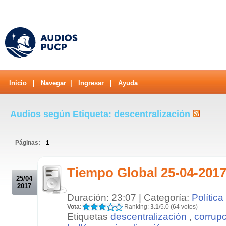
Inicio
|
Navegar
|
Ingresar
|
Ayuda
Audios según Etiqueta: descentralización
Páginas:
1
.
Tiempo Global 25-04-2017
25/04
2017
Duración: 23:07 | Categoría:
Política
Vota:
Ranking:
3.1
/5.0 (64 votos)
Etiquetas
descentralización
,
corrup