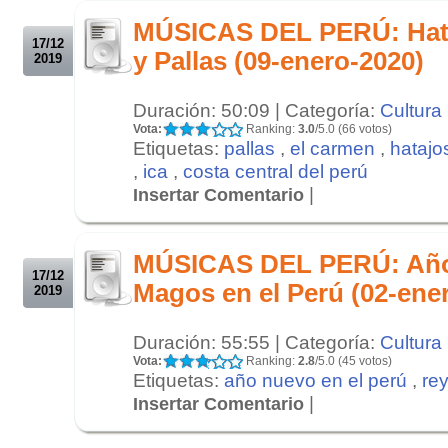
.
MÚSICAS DEL PERÚ: Hata
17/12
y Pallas (09-enero-2020)
2019
Duración: 50:09 | Categoría:
Cultura
Vota:
Ranking:
3.0
/5.0 (66 votos)
Etiquetas:
pallas
,
el carmen
,
hatajo
,
ica
,
costa central del perú
|
Insertar Comentario
.
.
MÚSICAS DEL PERÚ: Año
17/12
Magos en el Perú (02-ene
2019
Duración: 55:55 | Categoría:
Cultura
Vota:
Ranking:
2.8
/5.0 (45 votos)
Etiquetas:
año nuevo en el perú
,
re
|
Insertar Comentario
.