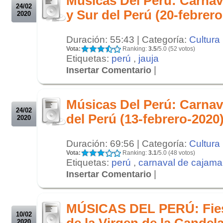
Músicas Del Perú: Carnav
24/02
y Sur del Perú (20-febrer
2020
Duración: 55:43 | Categoría:
Cultura
Vota:
Ranking:
3.5
/5.0 (52 votos)
Etiquetas:
perú
,
jauja
|
Insertar Comentario
.
.
Músicas Del Perú: Carnava
24/02
del Perú (13-febrero-2020
2020
Duración: 69:56 | Categoría:
Cultura
Vota:
Ranking:
3.1
/5.0 (48 votos)
Etiquetas:
perú
,
carnaval de cajama
|
Insertar Comentario
.
.
MÚSICAS DEL PERÚ: Fiest
10/02
de la Virgen de la Candel
2020