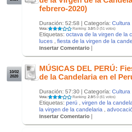
febrero-2020)
Duración: 52:58 | Categoría:
Cultura
Vota:
Ranking:
3.0
/5.0 (51 votos)
Etiquetas:
octava de la virgen de la 
luces
,
fiesta de la virgen de la cand
|
Insertar Comentario
.
.
MÚSICAS DEL PERÚ: Fiest
10/02
de la Candelaria en el Pe
2020
Duración: 57:30 | Categoría:
Cultura
Vota:
Ranking:
2.9
/5.0 (61 votos)
Etiquetas:
perú
,
virgen de la candela
la virgen de la candelaria
,
advocaci
|
Insertar Comentario
.
.