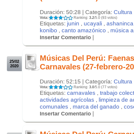
Duración: 50:28 | Categoría:
Cultura
Vota:
Ranking:
3.2
/5.0 (93 votos)
Etiquetas:
junin
,
ucayali
,
ashaninca
konibo
,
canto amazónico
,
música 
|
Insertar Comentario
.
.
Músicas Del Perú: Faenas
25/02
Carnavales (27-febrero-20
2020
Duración: 52:15 | Categoría:
Cultura
Vota:
Ranking:
3.0
/5.0 (77 votos)
Etiquetas:
carnavales
,
trabajo colec
actividades agrícolas
,
limpieza de 
comunales
,
marca del ganado
,
cos
|
Insertar Comentario
.
.