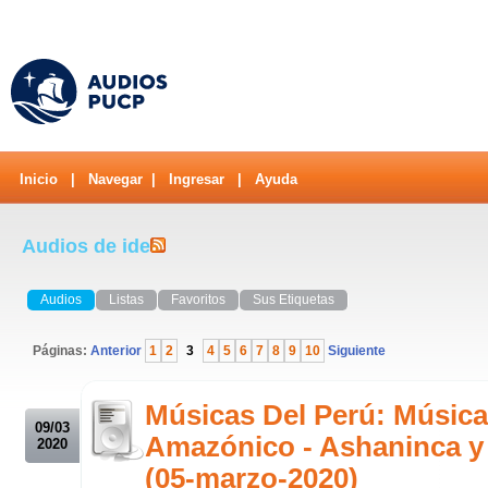
Inicio
|
Navegar
|
Ingresar
|
Ayuda
Audios de ide
Audios
Listas
Favoritos
Sus Etiquetas
Páginas:
Anterior
1
2
3
4
5
6
7
8
9
10
Siguiente
.
Músicas Del Perú: Música
09/03
Amazónico - Ashaninca y
2020
(05-marzo-2020)