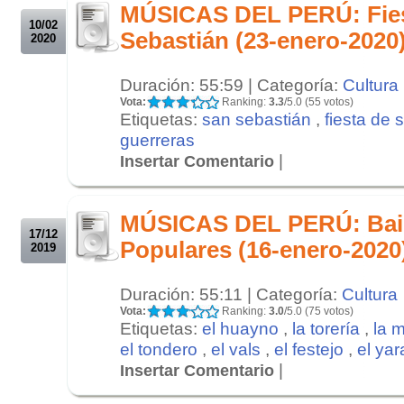
MÚSICAS DEL PERÚ: Fies
10/02
Sebastián (23-enero-2020
2020
Duración: 55:59 | Categoría:
Cultura
Vota:
Ranking:
3.3
/5.0 (55 votos)
Etiquetas:
san sebastián
,
fiesta de 
guerreras
|
Insertar Comentario
.
.
MÚSICAS DEL PERÚ: Bail
17/12
Populares (16-enero-2020
2019
Duración: 55:11 | Categoría:
Cultura
Vota:
Ranking:
3.0
/5.0 (75 votos)
Etiquetas:
el huayno
,
la torería
,
la 
el tondero
,
el vals
,
el festejo
,
el yar
|
Insertar Comentario
.