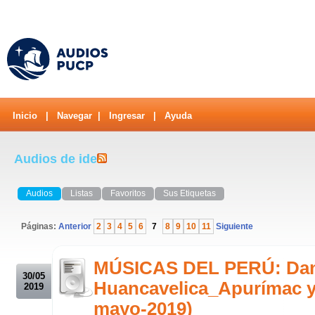
Inicio
|
Navegar
|
Ingresar
|
Ayuda
Audios de ide
Audios
Listas
Favoritos
Sus Etiquetas
Páginas:
Anterior
2
3
4
5
6
7
8
9
10
11
Siguiente
.
MÚSICAS DEL PERÚ: Danz
30/05
Huancavelica_Apurímac y
2019
mayo-2019)