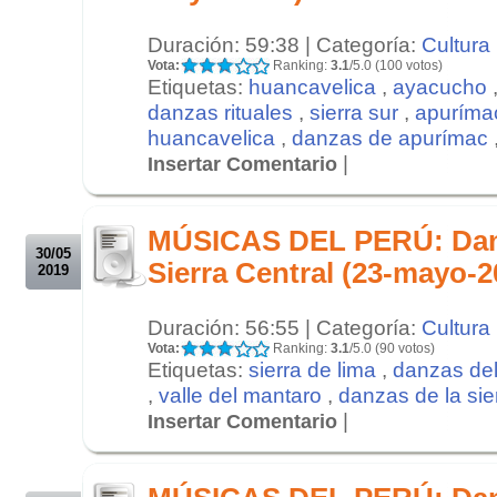
Duración: 59:38 | Categoría:
Cultura
Vota:
Ranking:
3.1
/5.0 (100 votos)
Etiquetas:
huancavelica
,
ayacucho
danzas rituales
,
sierra sur
,
apuríma
huancavelica
,
danzas de apurímac
|
Insertar Comentario
.
.
MÚSICAS DEL PERÚ: Danz
30/05
Sierra Central (23-mayo-2
2019
Duración: 56:55 | Categoría:
Cultura
Vota:
Ranking:
3.1
/5.0 (90 votos)
Etiquetas:
sierra de lima
,
danzas del
,
valle del mantaro
,
danzas de la sier
|
Insertar Comentario
.
.