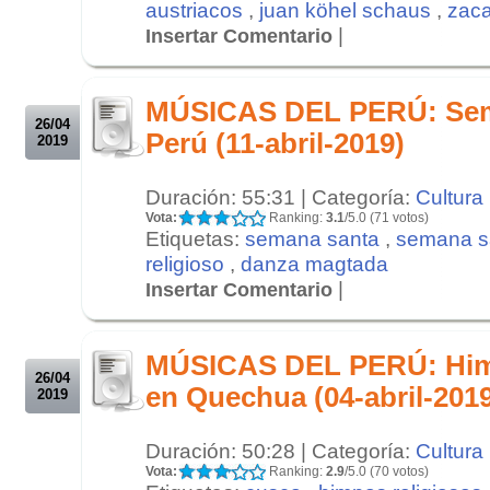
austriacos
,
juan köhel schaus
,
zaca
|
Insertar Comentario
.
.
MÚSICAS DEL PERÚ: Sema
26/04
Perú (11-abril-2019)
2019
Duración: 55:31 | Categoría:
Cultura
Vota:
Ranking:
3.1
/5.0 (71 votos)
Etiquetas:
semana santa
,
semana sa
religioso
,
danza magtada
|
Insertar Comentario
.
.
MÚSICAS DEL PERÚ: Him
26/04
en Quechua (04-abril-201
2019
Duración: 50:28 | Categoría:
Cultura
Vota:
Ranking:
2.9
/5.0 (70 votos)