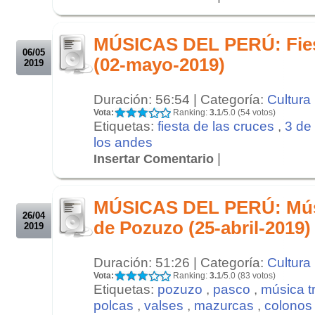
.
.
MÚSICAS DEL PERÚ: Fies
06/05
(02-mayo-2019)
2019
Duración: 56:54 | Categoría:
Cultura
Vota:
Ranking:
3.1
/5.0 (54 votos)
Etiquetas:
fiesta de las cruces
,
3 de
los andes
|
Insertar Comentario
.
.
MÚSICAS DEL PERÚ: Músi
26/04
de Pozuzo (25-abril-2019)
2019
Duración: 51:26 | Categoría:
Cultura
Vota:
Ranking:
3.1
/5.0 (83 votos)
Etiquetas:
pozuzo
,
pasco
,
música t
polcas
,
valses
,
mazurcas
,
colonos