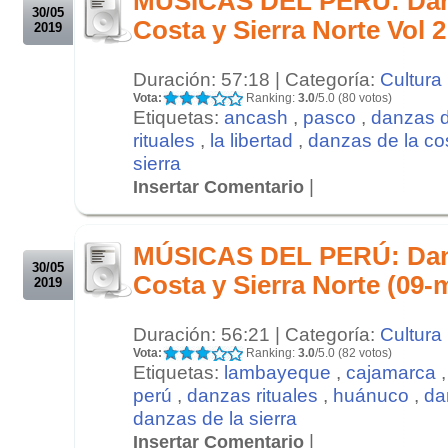
MÚSICAS DEL PERÚ: Danz
30/05
Costa y Sierra Norte Vol 
2019
Duración: 57:18 | Categoría:
Cultura
Vota:
Ranking:
3.0
/5.0 (80 votos)
Etiquetas:
ancash
,
pasco
,
danzas d
rituales
,
la libertad
,
danzas de la co
sierra
|
Insertar Comentario
.
.
MÚSICAS DEL PERÚ: Danz
30/05
Costa y Sierra Norte (09-
2019
Duración: 56:21 | Categoría:
Cultura
Vota:
Ranking:
3.0
/5.0 (82 votos)
Etiquetas:
lambayeque
,
cajamarca
perú
,
danzas rituales
,
huánuco
,
da
danzas de la sierra
|
Insertar Comentario