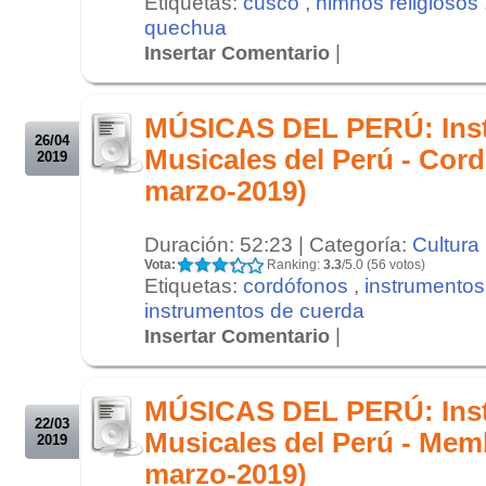
Etiquetas:
cusco
,
himnos religiosos
quechua
|
Insertar Comentario
.
.
MÚSICAS DEL PERÚ: Ins
26/04
Musicales del Perú - Cor
2019
marzo-2019)
Duración: 52:23 | Categoría:
Cultura
Vota:
Ranking:
3.3
/5.0 (56 votos)
Etiquetas:
cordófonos
,
instrumentos
instrumentos de cuerda
|
Insertar Comentario
.
.
MÚSICAS DEL PERÚ: Ins
22/03
Musicales del Perú - Mem
2019
marzo-2019)