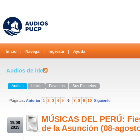
Inicio
|
Navegar
|
Ingresar
|
Ayuda
Audios de ide
Audios
Listas
Favoritos
Sus Etiquetas
Páginas:
Anterior
1
2
3
4
5
6
7
8
9
10
Siguiente
.
MÚSICAS DEL PERÚ: Fiest
19/08
de la Asunción (08-agost
2019