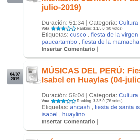
julio-2019)
Duración: 51:34 | Categoría:
Cultura
Vota:
Ranking:
3.1
/5.0 (60 votos)
Etiquetas:
cusco
,
fiesta de la virge
paucartambo
,
fiesta de la mamach
|
Insertar Comentario
.
.
MÚSICAS DEL PERÚ: Fies
04/07
Isabel en Huaylas (04-juli
2019
Duración: 58:04 | Categoría:
Cultura
Vota:
Ranking:
3.2
/5.0 (78 votos)
Etiquetas:
ancash
,
fiesta de santa i
isabel
,
huaylino
|
Insertar Comentario
.
.