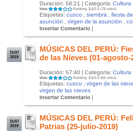
Duración: 58:21 | Categoría:
Cultura
Vota:
Ranking:
3.1
/5.0 (78 votos)
Etiquetas:
cusco
,
siembra
,
fiesta de
asunción
,
virgen de la asunción
,
co
|
Insertar Comentario
.
.
MÚSICAS DEL PERÚ: Fiest
31/07
de las Nieves (01-agosto-
2019
Duración: 57:40 | Categoría:
Cultura
Vota:
Ranking:
3.1
/5.0 (66 votos)
Etiquetas:
cusco
,
virgen de las niev
virgen de las nieves
|
Insertar Comentario
.
.
MÚSICAS DEL PERÚ: Feli
31/07
Patrias (25-julio-2019)
2019