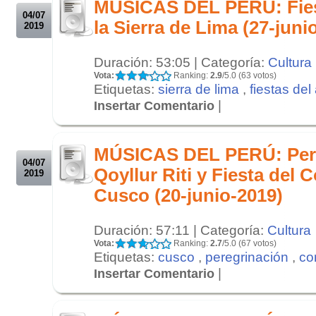
MÚSICAS DEL PERÚ: Fies
04/07
la Sierra de Lima (27-juni
2019
Duración: 53:05 | Categoría:
Cultura
Vota:
Ranking:
2.9
/5.0 (63 votos)
Etiquetas:
sierra de lima
,
fiestas del
|
Insertar Comentario
.
.
MÚSICAS DEL PERÚ: Pere
04/07
Qoyllur Riti y Fiesta del 
2019
Cusco (20-junio-2019)
Duración: 57:11 | Categoría:
Cultura
Vota:
Ranking:
2.7
/5.0 (67 votos)
Etiquetas:
cusco
,
peregrinación
,
co
|
Insertar Comentario
.
.