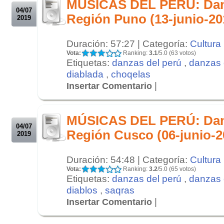
MÚSICAS DEL PERÚ: Danz
04/07
Región Puno (13-junio-20
2019
Duración: 57:27 | Categoría:
Cultura
Vota:
Ranking:
3.1
/5.0 (63 votos)
Etiquetas:
danzas del perú
,
danzas 
diablada
,
choqelas
|
Insertar Comentario
.
.
MÚSICAS DEL PERÚ: Danz
04/07
Región Cusco (06-junio-2
2019
Duración: 54:48 | Categoría:
Cultura
Vota:
Ranking:
3.2
/5.0 (65 votos)
Etiquetas:
danzas del perú
,
danzas 
diablos
,
saqras
|
Insertar Comentario
.