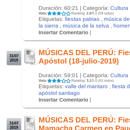
Duración: 60:21 | Categoría:
Cultura
Vota:
Ranking:
2.9
/5.0 (59 votos)
Etiquetas:
fiestas patrias
,
música de 
la sierra
,
música de la selva
,
homena
|
Insertar Comentario
.
.
MÚSICAS DEL PERÚ: Fies
31/07
Apóstol (18-julio-2019)
2019
Duración: 59:01 | Categoría:
Cultura
Vota:
Ranking:
3.1
/5.0 (63 votos)
Etiquetas:
valle del mantaro
,
fiesta 
apóstol santiago
|
Insertar Comentario
.
.
MÚSICAS DEL PERÚ: Fies
31/07
Mamacha Carmen en Pauc
2019