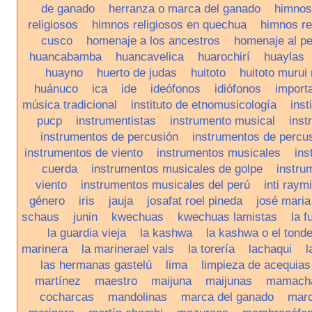
de ganado
herranza o marca del ganado
himnos
religiosos
himnos religiosos en quechua
himnos re
cusco
homenaje a los ancestros
homenaje al pe
huancabamba
huancavelica
huarochirí
huaylas
huayno
huerto de judas
huitoto
huitoto murui
huánuco
ica
ide
ideófonos
idiófonos
importa
música tradicional
instituto de etnomusicología
inst
pucp
instrumentistas
instrumento musical
inst
instrumentos de percusión
instrumentos de percu
instrumentos de viento
instrumentos musicales
ins
cuerda
instrumentos musicales de golpe
instru
viento
instrumentos musicales del perú
inti raymi
género
iris
jauja
josafat roel pineda
josé maria
schaus
junin
kwechuas
kwechuas lamistas
la f
la guardia vieja
la kashwa
la kashwa o el tond
marinera
la marinerael vals
la torería
lachaqui
l
las hermanas gastelú
lima
limpieza de acequias
martínez
maestro
maijuna
maijunas
mamach
cocharcas
mandolinas
marca del ganado
marc