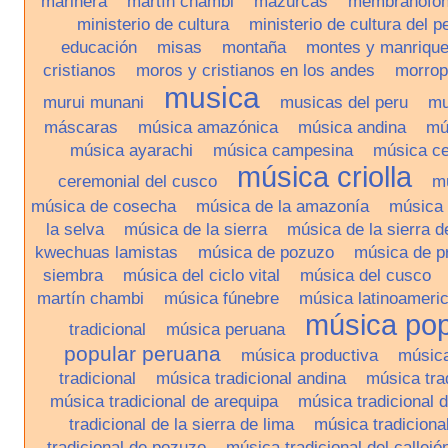
marinera
martín chambi
mazurcas
membranófo
ministerio de cultura
ministerio de cultura del p
educación
misas
montaña
montes y manriqu
cristianos
moros y cristianos en los andes
morrop
musica
murui munani
musicas del peru
mu
máscaras
música amazónica
música andina
mú
música ayarachi
música campesina
música ce
música criolla
ceremonial del cusco
m
música de cosecha
música de la amazonía
música 
la selva
música de la sierra
música de la sierra d
kwechuas lamistas
música de pozuzo
música de p
siembra
música del ciclo vital
música del cusco
martín chambi
música fúnebre
música latinoameri
música pop
tradicional
música peruana
popular peruana
música productiva
música
tradicional
música tradicional andina
música tra
música tradicional de arequipa
música tradicional 
tradicional de la sierra de lima
música tradicional
tradicional de pozuzo
música tradicional del callej