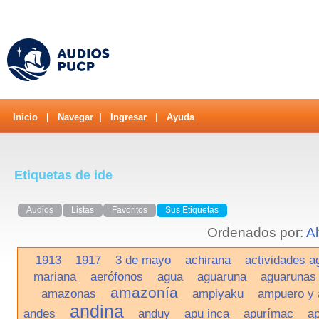
Inicio
|
Navegar
|
Ingresar
|
Ayuda
Etiquetas de ide
Audios
Listas
Favoritos
Sus Etiquetas
Ordenados por:
Al
1913
1917
3 de mayo
achirana
actividades a
mariana
aerófonos
agua
aguaruna
aguarunas
amazonía
amazonas
ampiyaku
ampuero y 
andina
andes
anduy
apu inca
apurímac
a