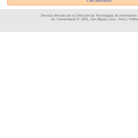
Servicio ofrecido por la Dirección de Tecnologías de Información
Av. Universitaria N° 1801, San Miguel, Lima - Perú | Teléf