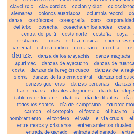
clavel rojo
clavicordios
cobián y díaz
colecciones
alemanes
colonos austriacos
columbia record
c
danza
cordófonos
coreografía
coro
corporalidad
del árbol
cosecha
cosecha en los andes
costa
central del perú
costa norte
costeña
coya
cristianos
cruces
crítica musical
cuerpo reso
virreinal
cultura andina
cumanana
cumbia
cus
danza
danza de los arayachis
danza magtada
apurímac
danzas de ayacucho
danzas de huanca
costa
danzas de la región cusco
danzas de la reg
sierra
danzas de la sierra central
danzas del cus
danzas guerreras
danzas peruanas
danzas r
tradicionales
desfiles alegóricos
dia de la indep
diablicos de túcume
diablos
día de difuntos
día 
todos los santos
día del campesino
eduardo mo
carmen
el cortepelo
el festejo
el huayno
nombramiento
el tondero
el vals
el vía crucis
el
entre moros y cristianos
enfrentamientos rituales
entrada de ganado
entrada del ganado
entra