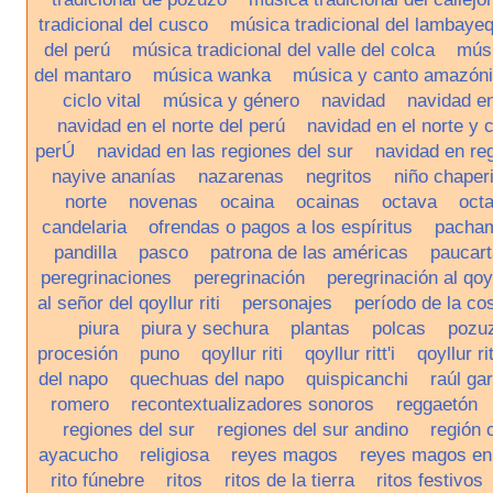
tradicional del cusco
música tradicional del lambaye
del perú
música tradicional del valle del colca
músi
del mantaro
música wanka
música y canto amazón
ciclo vital
música y género
navidad
navidad en
navidad en el norte del perú
navidad en el norte y 
perÚ
navidad en las regiones del sur
navidad en reg
nayive ananías
nazarenas
negritos
niño chaperi
norte
novenas
ocaina
ocainas
octava
octa
candelaria
ofrendas o pagos a los espíritus
pacha
pandilla
pasco
patrona de las américas
paucar
peregrinaciones
peregrinación
peregrinación al qoyll
al señor del qoyllur riti
personajes
período de la co
piura
piura y sechura
plantas
polcas
pozu
procesión
puno
qoyllur riti
qoyllur ritt'i
qoyllur rit
del napo
quechuas del napo
quispicanchi
raúl ga
romero
recontextualizadores sonoros
reggaetón
regiones del sur
regiones del sur andino
región 
ayacucho
religiosa
reyes magos
reyes magos en 
rito fúnebre
ritos
ritos de la tierra
ritos festivos