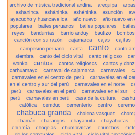
archivo de música tradicional andina
arequipa
arpa
ashaninca
asháninka
ashéninka
asunción
aw
ayacucho y huancavelica
año nuevo
año nuevo en 
populares
bailes peruanos
bailes populares
baile
reyes
bandurrias
barrio anduy
bautizo
bombos
canción con su razón
cajamarca
cajas
cajitas
canto
campesino peruano
canta
canto a
siembra
canto del ciclo vital
canto religioso
can
cantos
wanka
cantos religiosos
cantos y danz
carhuamayo
carnaval de cajamarca
carnavales
c
carnavales en el centro del perú
carnavales en el ce
en el centro y sur del perú
carnavales en el norte
c
perú
carnavales en el perú
carnavales en el sur
perú
carnavales en perú
casa de la cultura
cashu
católica
cemduc
cementerio
centro
ceremon
chabuca granda
chalena vasquez
champ
chamán
charangos
chayahuita
chayahuitas
chirimía
choqelas
chumbivilcas
chunchos
cicl
de los carnavales
ciclo vital
ciclo vital amazónic