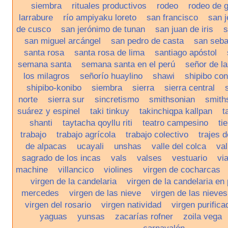
siembra
rituales productivos
rodeo
rodeo de 
larrabure
río ampiyaku loreto
san francisco
san 
de cusco
san jerónimo de tunan
san juan de iris
s
san miguel arcángel
san pedro de casta
san seba
santa rosa
santa rosa de lima
santiago apóstol
semana santa
semana santa en el perú
señor de l
los milagros
señorío huaylino
shawi
shipibo con
shipibo-konibo
siembra
sierra
sierra central
norte
sierra sur
sincretismo
smithsonian
smith
suárez y espinel
taki tinkuy
takinchiqpa kallpan
t
shanti
taytacha qoyllu riti
teatro campesino
ti
trabajo
trabajo agrícola
trabajo colectivo
trajes 
de alpacas
ucayali
unshas
valle del colca
val
sagrado de los incas
vals
valses
vestuario
vi
machine
villancico
violines
virgen de cocharcas
virgen de la candelaria
virgen de la candelaria en
mercedes
virgen de las nieve
virgen de las nieves
virgen del rosario
virgen natividad
virgen purifica
yaguas
yunsas
zacarías rofner
zoila vega
carnavalón