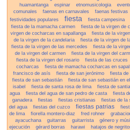
huamantanga
espinar
etnomusicologia
evento
comunales
faenas en carnavales
faenas festivas
fiesta
festividades populares
fiesta campesina
fiesta de la mamacha carmen
fiesta de la virgen de
virgen de cocharcas en sapallanga
fiesta de la virge
de la virgen de la candelaria
fiesta de la virgen de 
fiesta de la virgen de las mercedes
fiesta de la virg
de la virgen del carmen
fiesta de la virgen del ca
fiesta de la virgen del rosario
fiesta de las cruces
cocharcas
fiesta de mamacha cocharcas en sapal
francisco de asís
fiesta de san jerónimo
fiesta de
fiesta de san sebastián
fiesta de san sebastián en e
isabel
fiesta de santa rosa de lima
fiesta de santi
agua
fiesta del agua de san pedro de casta
fiesta d
ganadera
fiestas
fiestas cristianas
fiestas de la 
fiestas patrias
del agua
fiestas del cuzco
fies
de lima
fiorella montero-diaz
fred rohner
grabacio
ayacuchana
guitarras
guitarrista
género y mús
ejecución
gérard borras
harawi
hatajos de negrito