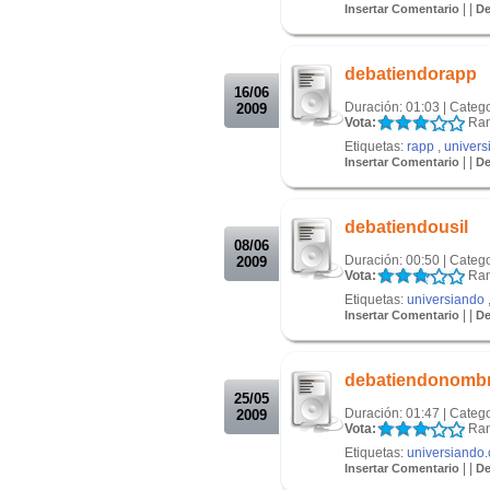
| |
Insertar Comentario
De
.
.
debatiendorapp
16/06
Duración: 01:03 | Categ
2009
Vota:
Ran
Etiquetas:
rapp
,
univers
| |
Insertar Comentario
De
.
.
debatiendousil
08/06
Duración: 00:50 | Categ
2009
Vota:
Ran
Etiquetas:
universiando
| |
Insertar Comentario
De
.
.
debatiendonomb
25/05
Duración: 01:47 | Categ
2009
Vota:
Ran
Etiquetas:
universiando
| |
Insertar Comentario
De
.