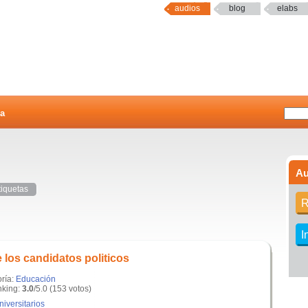
audios
blog
elabs
a
Au
tiquetas
R
I
 los candidatos politicos
oría:
Educación
king:
3.0
/5.0 (153 votos)
niversitarios