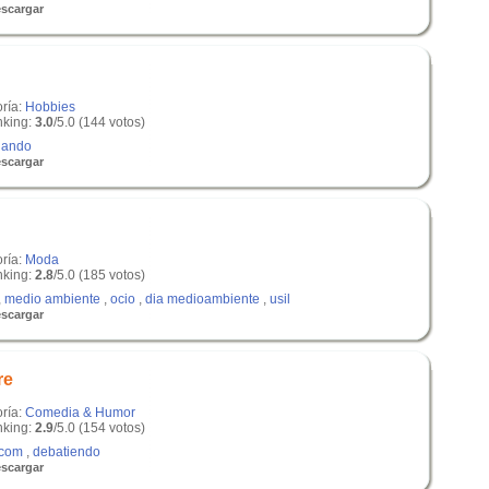
scargar
oría:
Hobbies
king:
3.0
/5.0 (144 votos)
iando
scargar
oría:
Moda
king:
2.8
/5.0 (185 votos)
,
medio ambiente
,
ocio
,
dia medioambiente
,
usil
scargar
re
oría:
Comedia & Humor
king:
2.9
/5.0 (154 votos)
.com
,
debatiendo
scargar