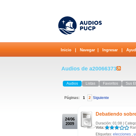
Inicio
|
Navegar
|
Ingresar
|
Ayud
Audios de a20066373
Audios
Listas
Favoritos
Sus E
Páginas:
1
2
Siguiente
.
Debatiendo sobre
24/06
Duración: 01:08 | Categ
2009
Vota:
Ran
Etiquetas:
elecciones
,
u