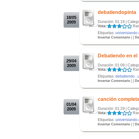
.
debatiendopinta
18/05
Duración: 01:19 | Categ
2009
Vota:
Ran
Etiquetas:
universiando
| |
Insertar Comentario
De
.
.
Debatiendo en el
29/04
Duración: 01:09 | Categ
2009
Vota:
Ran
Etiquetas:
debatiendo
,
| |
Insertar Comentario
De
.
.
canción complet
01/04
Duración: 01:29 | Categ
2009
Vota:
Ran
Etiquetas:
universiando
| |
Insertar Comentario
De
.
.