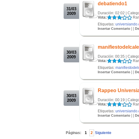
debatiendo1
31/03
Duración: 02:02 | Categ
2009
Vota:
Ran
Etiquetas:
universiando
| |
Insertar Comentario
De
.
.
manifiestodelcale
30/03
Duración: 00:35 | Categ
2009
Vota:
Ran
Etiquetas:
manifiestodel
| |
Insertar Comentario
De
.
.
Rappeo Universi
30/03
Duración: 00:19 | Catego
2009
Vota:
Ran
Etiquetas:
universiando
| |
Insertar Comentario
De
.
Páginas:
1
2
Siguiente