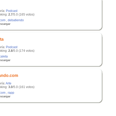
oría:
Podcast
king:
2.7
/5.0 (165 votos)
.com
,
debatiendo
scargar
ta
oría:
Podcast
king:
2.8
/5.0 (174 votos)
caleta
scargar
ando.com
ría:
Arte
king:
3.0
/5.0 (161 votos)
.com
,
rapp
scargar