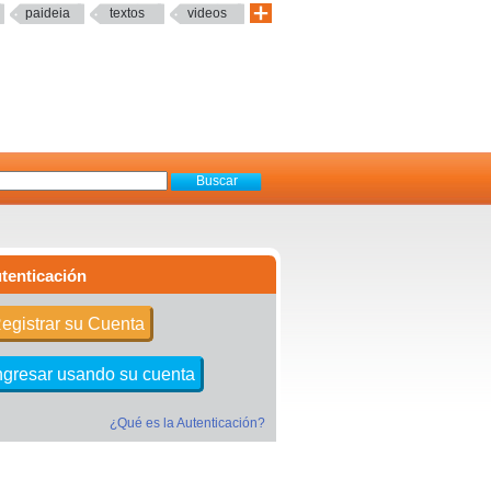
paideia
textos
videos
tenticación
egistrar su Cuenta
ngresar usando su cuenta
¿Qué es la Autenticación?