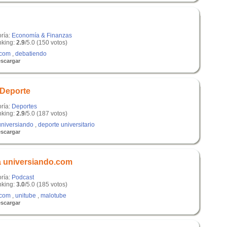
oría:
Economía & Finanzas
king:
2.9
/5.0 (150 votos)
.com
,
debatiendo
scargar
 Deporte
oría:
Deportes
king:
2.9
/5.0 (187 votos)
universiando
,
deporte universitario
scargar
a universiando.com
oría:
Podcast
king:
3.0
/5.0 (185 votos)
.com
,
unitube
,
malotube
scargar